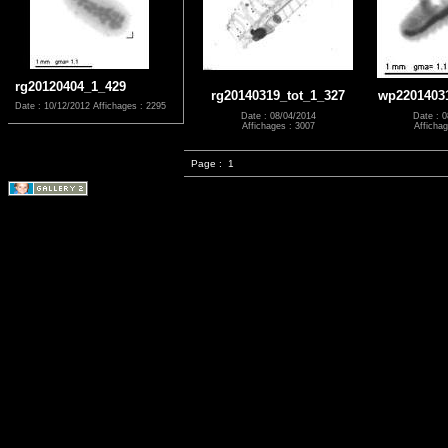
rg20120404_1_429
rg20140319_tot_1_327
wp2201403
Date : 10/12/2012
Affichages : 2295
Date : 08/04/2014
Date : 0
Affichages : 3007
Affichag
Page :
1