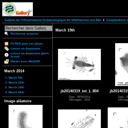
Galerie de l'Observatoire Océanologique de Villefranche-sur-Mer
Zooplankton of
March 19th
Recherche avancée
Fil RSS pour cet album
Lancer un diaporama
Lancer un diaporama (plein
écran)
Monter avec WebDAV
March 2014
1. March 5th
2. March 12th
3. March 19th
jb20140319_tot_1_804
jb2014031
4. March 26th
Date : 08/04/2014
Date : 0
Affichages : 2419
Affichag
Image aléatoire