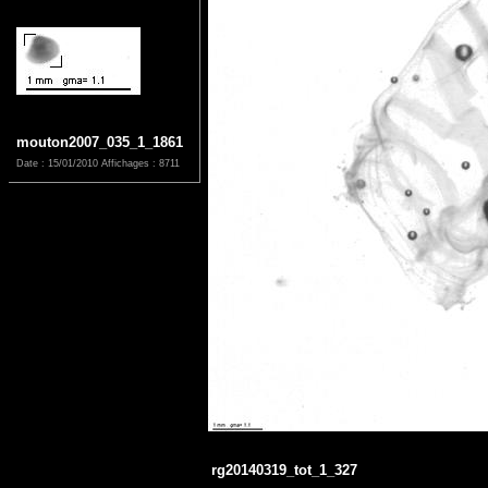
mouton2007_035_1_1861
Date : 15/01/2010
Affichages : 8711
rg20140319_tot_1_327