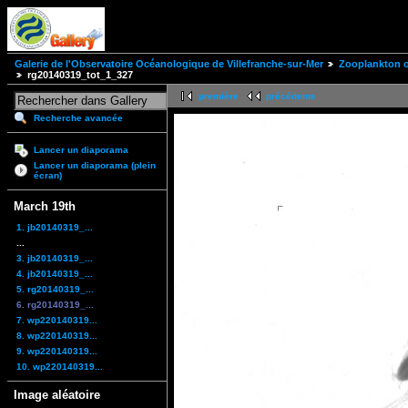
Galerie de l'Observatoire Océanologique de Villefranche-sur-Mer
Zooplankton of
rg20140319_tot_1_327
première
précédente
Recherche avancée
Lancer un diaporama
Lancer un diaporama (plein
écran)
March 19th
1. jb20140319_...
...
3. jb20140319_...
4. jb20140319_...
5. rg20140319_...
6. rg20140319_...
7. wp220140319...
8. wp220140319...
9. wp220140319...
10. wp220140319...
Image aléatoire