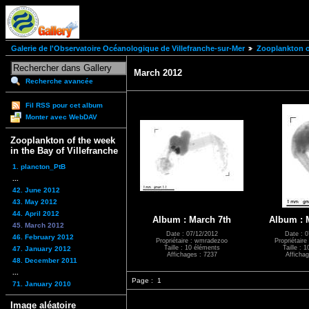
Galerie de l'Observatoire Océanologique de Villefranche-sur-Mer
Zooplankton of
March 2012
Recherche avancée
Fil RSS pour cet album
Monter avec WebDAV
Zooplankton of the week
in the Bay of Villefranche
1. plancton_PtB
...
42. June 2012
43. May 2012
44. April 2012
Album : March 7th
Album : 
45. March 2012
Date : 07/12/2012
Date : 0
46. February 2012
Propriétaire : wmradezoo
Propriétair
Taille : 10 éléments
Taille : 
47. January 2012
Affichages : 7237
Affichag
48. December 2011
...
Page :
1
71. January 2010
Image aléatoire