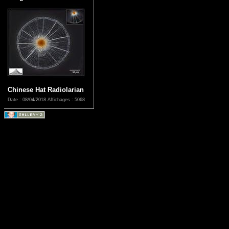
Chinese Hat Radiolarian
Date : 08/04/2018
Affichages : 5068