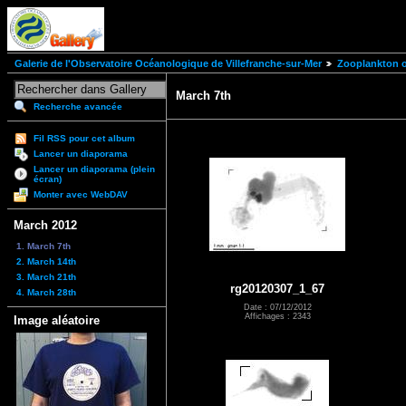
Galerie de l'Observatoire Océanologique de Villefranche-sur-Mer
Zooplankton of
March 7th
Recherche avancée
Fil RSS pour cet album
Lancer un diaporama
Lancer un diaporama (plein
écran)
Monter avec WebDAV
March 2012
1. March 7th
2. March 14th
3. March 21th
rg20120307_1_67
4. March 28th
Date : 07/12/2012
Affichages : 2343
Image aléatoire