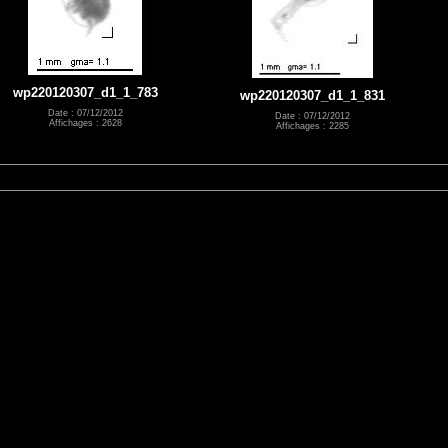
wp220120307_d1_1_783
wp220120307_d1_1_831
Date : 07/12/2012
Date : 07/12/2012
Affichages : 2628
Affichages : 2285