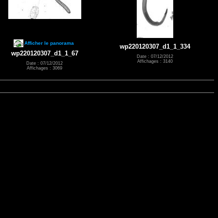
Afficher le panorama
wp220120307_d1_1_334
wp220120307_d1_1_67
Date : 07/12/2012
Affichages : 3140
Date : 07/12/2012
Affichages : 3069