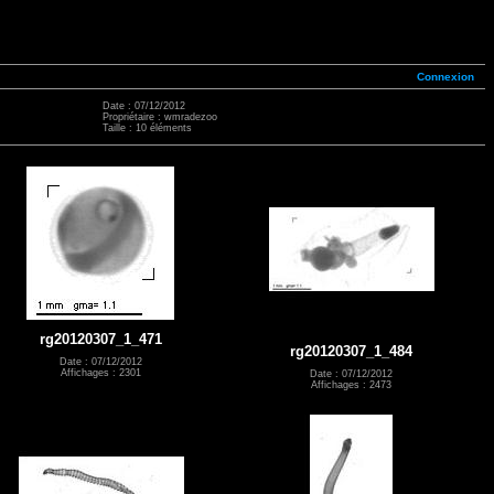
Connexion
Date : 07/12/2012
Propriétaire : wmradezoo
Taille : 10 éléments
rg20120307_1_471
rg20120307_1_484
Date : 07/12/2012
Affichages : 2301
Date : 07/12/2012
Affichages : 2473