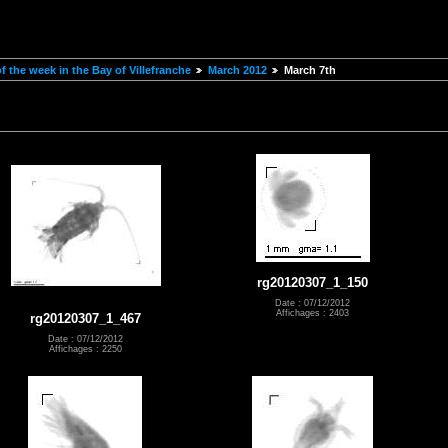
 the week in the Bay of Villefranche
March 2012
March 7th
rg20120307_1_150
Date : 07/12/2012
Affichages : 2403
rg20120307_1_467
Date : 07/12/2012
Affichages : 2250