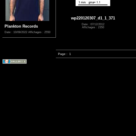
wp220120307_d1_1_371
Date : 07/12/2012
Plankton Records
Affichages : 2350
Date : 10/09/2022
Affichages : 2550
Page :
1