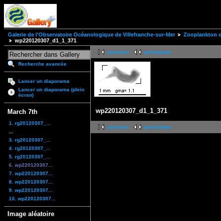
Galerie de l'Observatoire Océanologique de Villefranche-sur-Mer
Zooplankton of
wp220120307_d1_1_371
première
précédente
Recherche avancée
Lancer un diaporama
Lancer un diaporama (plein
écran)
wp220120307_d1_1_371
March 7th
1. rg20120307_...
première
précédente
...
3. rg20120307_...
4. rg20120307_...
5. rg20120307_...
6. wp220120307...
7. wp220120307...
8. wp220120307...
9. wp220120307...
10. wp220120307...
Image aléatoire