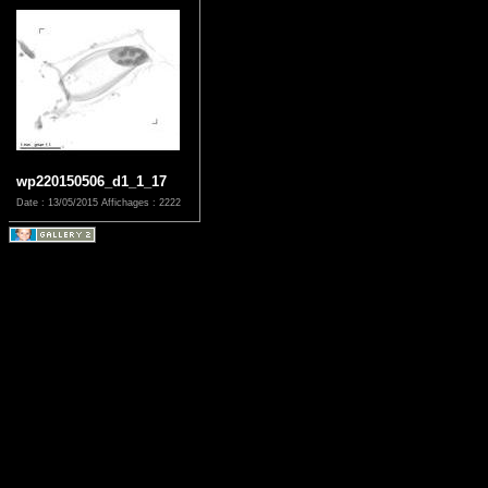
wp220150506_d1_1_17
Date : 13/05/2015
Affichages : 2222