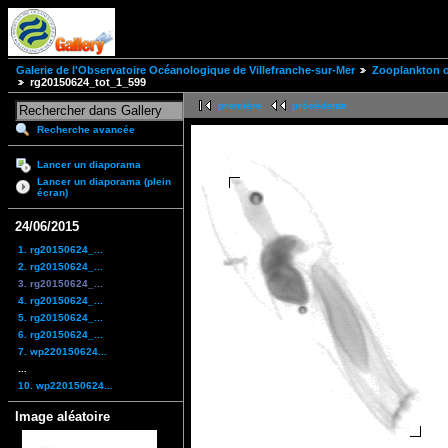
Galerie de l'Observatoire Océanologique de Villefranche-sur-Mer
Zooplankton of
rg20150624_tot_1_599
première
précédente
Recherche avancée
Lancer un diaporama
Lancer un diaporama (plein
écran)
24/06/2015
1. rg20150624_...
2. rg20150624_...
3. rg20150624_...
4. rg20150624_...
5. rg20150624_...
6. rg20150624_...
7. wp220150624...
...
10. wp220150624...
Image aléatoire