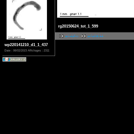
rg20150624_tot_1_599
première
précédente
wp220141210_d1_1_437
Date : 06/02/2015
Affichages : 2311