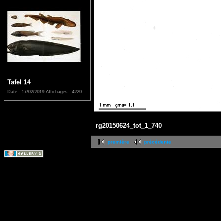
Tafel 14
Date : 17/02/2019
Affichages : 4220
rg20150624_tot_1_740
première
précédente