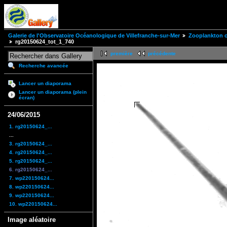
Galerie de l'Observatoire Océanologique de Villefranche-sur-Mer
Zooplankton of
rg20150624_tot_1_740
première
précédente
Recherche avancée
Lancer un diaporama
Lancer un diaporama (plein
écran)
24/06/2015
1. rg20150624_...
...
3. rg20150624_...
4. rg20150624_...
5. rg20150624_...
6. rg20150624_...
7. wp220150624...
8. wp220150624...
9. wp220150624...
10. wp220150624...
Image aléatoire