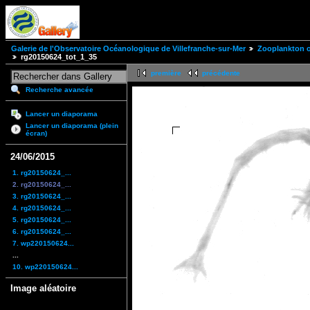
Galerie de l'Observatoire Océanologique de Villefranche-sur-Mer
Zooplankton of
rg20150624_tot_1_35
première
précédente
Recherche avancée
Lancer un diaporama
Lancer un diaporama (plein
écran)
24/06/2015
1. rg20150624_...
2. rg20150624_...
3. rg20150624_...
4. rg20150624_...
5. rg20150624_...
6. rg20150624_...
7. wp220150624...
...
10. wp220150624...
Image aléatoire