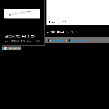
rg20150624_tot_1_35
rg20140723_tot_1_20
première
précédente
Date : 31/10/2014
Affichages : 2975