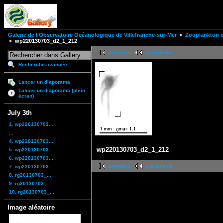
Galerie de l'Observatoire Océanologique de Villefranche-sur-Mer
Zooplankton of
wp220130703_d2_1_212
première
précédente
Recherche avancée
Lancer un diaporama
Lancer un diaporama (plein
écran)
July 3th
1. wp220130703...
...
4. wp220130703...
wp220130703_d2_1_212
5. wp220130703...
6. wp220130703...
première
précédente
7. wp220130703...
8. rg20130703_...
9. rg20130703_...
10. rg20130703_...
Image aléatoire