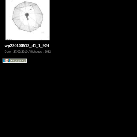
wp220100512_d1_1_924
Date : 27/05/2010
Affichages : 2632