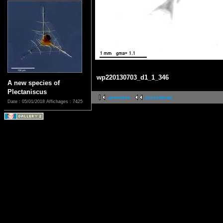
wp220130703_d1_1_346
A new species of
Plectaniscus
première
précédente
Date : 05/01/2018
Affichages : 7425