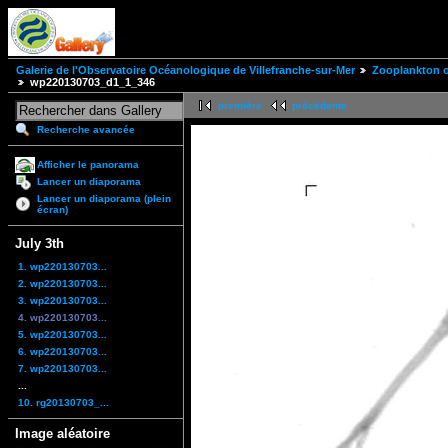
Galerie de l'Observatoire Océanologique de Villefranche-sur-Mer
Zooplankton of
wp220130703_d1_1_346
première
précédente
Recherche avancée
Afficher le panorama
Lancer un diaporama
Lancer un diaporama (plein
écran)
July 3th
1. wp220130703...
2. wp220130703...
3. wp220130703...
4. wp220130703...
5. wp220130703...
6. wp220130703...
7. wp220130703...
...
10. rg20130703_...
Image aléatoire