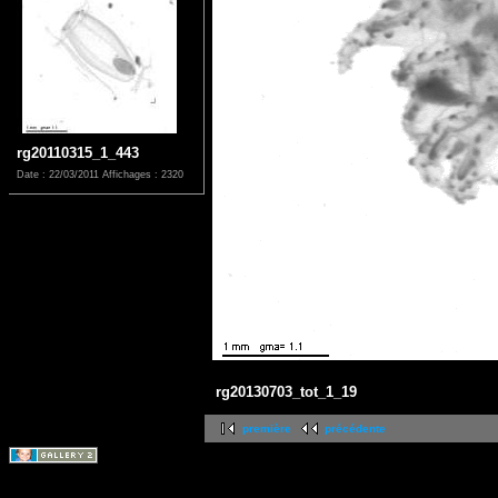
rg20110315_1_443
Date : 22/03/2011
Affichages : 2320
rg20130703_tot_1_19
première
précédente