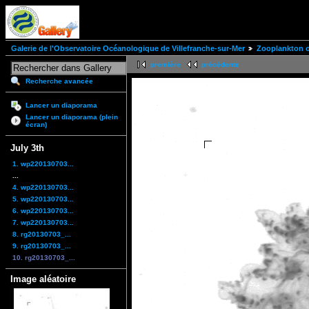
Galerie de l'Observatoire Océanologique de Villefranche-sur-Mer
Zooplankton of
première
précédente
Recherche avancée
Lancer un diaporama
Lancer un diaporama (plein
écran)
July 3th
1. wp220130703...
...
4. wp220130703...
5. wp220130703...
6. wp220130703...
7. wp220130703...
8. rg20130703_...
9. rg20130703_...
10. rg20130703_...
Image aléatoire