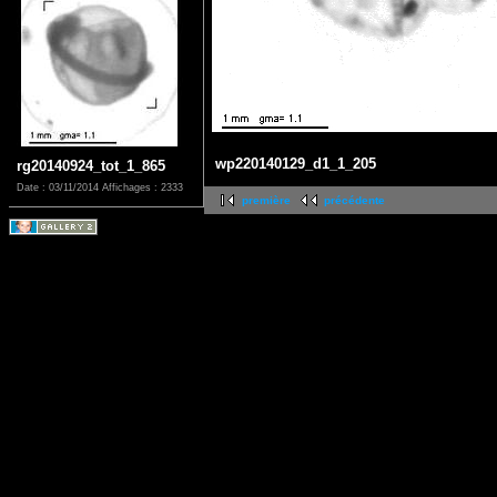
wp220140129_d1_1_205
rg20140924_tot_1_865
Date : 03/11/2014
Affichages : 2333
première
précédente