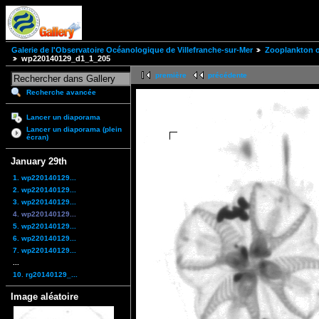
Galerie de l'Observatoire Océanologique de Villefranche-sur-Mer
Zooplankton of
wp220140129_d1_1_205
première
précédente
Recherche avancée
Lancer un diaporama
Lancer un diaporama (plein
écran)
January 29th
1. wp220140129...
2. wp220140129...
3. wp220140129...
4. wp220140129...
5. wp220140129...
6. wp220140129...
7. wp220140129...
...
10. rg20140129_...
Image aléatoire