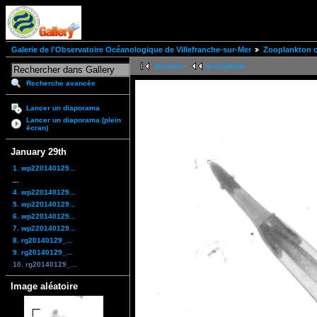
Galerie de l'Observatoire Océanologique de Villefranche-sur-Mer
Zooplankton of
première
précédente
Recherche avancée
Lancer un diaporama
Lancer un diaporama (plein
écran)
January 29th
1. wp220140129...
...
4. wp220140129...
5. wp220140129...
6. wp220140129...
7. wp220140129...
8. rg20140129_...
9. rg20140129_...
10. rg20140129_...
Image aléatoire