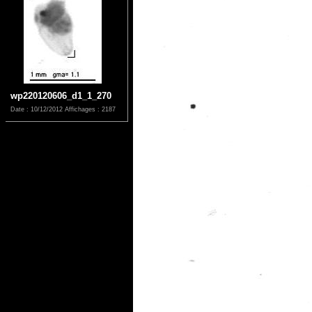
wp220120606_d1_1_270
Date : 10/12/2012
Affichages : 2187