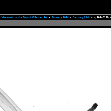
 the week in the Bay of Villefranche
January 2014
January 29th
rg20140129_