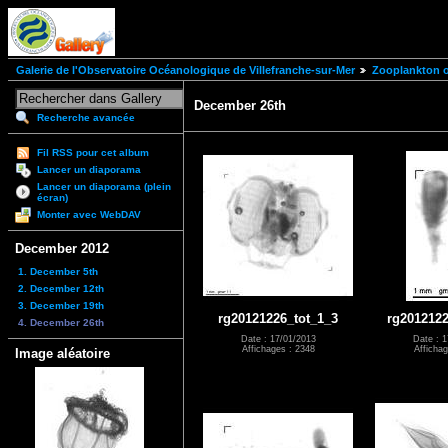
Galerie de l'Observatoire Océanologique de Villefranche-sur-Mer
Zooplankton of
December 26th
Recherche avancée
Fil RSS pour cet album
Lancer un diaporama
Lancer un diaporama (plein
écran)
Monter avec WebDAV
December 2012
1. December 5th
2. December 12th
3. December 19th
rg20121226_tot_1_3
rg2012122
4. December 26th
Date : 17/01/2013
Date : 1
Affichages : 2348
Affichag
Image aléatoire