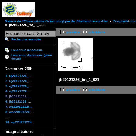
Galerie de l'Observatoire Océanologique de Villefranche-sur-Mer
Zooplankton of
jb20121226_tot_1_621
première
précédente
Recherche avancée
Lancer un diaporama
Lancer un diaporama (plein
écran)
December 26th
1. rg20121226_...
jb20121226_tot_1_621
2. rg20121226_...
3. rg20121226_...
première
précédente
4. rg20121226_...
5. jb20121226_...
6. jb20121226_...
7. wp220121226...
8. wp220121226...
...
10. wp220121226...
Image aléatoire