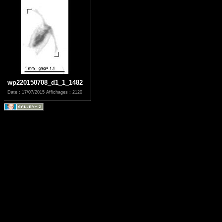
wp220150708_d1_1_1482
Date : 17/07/2015
Affichages : 2120