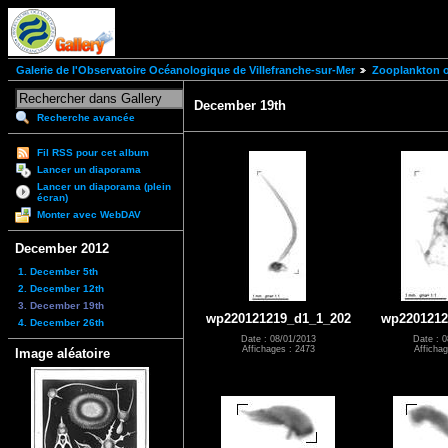
Galerie de l'Observatoire Océanologique de Villefranche-sur-Mer
Zooplankton of
December 19th
Recherche avancée
Fil RSS pour cet album
Lancer un diaporama
Lancer un diaporama (plein
écran)
Monter avec WebDAV
December 2012
1. December 5th
2. December 12th
3. December 19th
wp220121219_d1_1_202
wp2201212
4. December 26th
Date : 08/01/2013
Date : 0
Affichages : 2473
Affichag
Image aléatoire