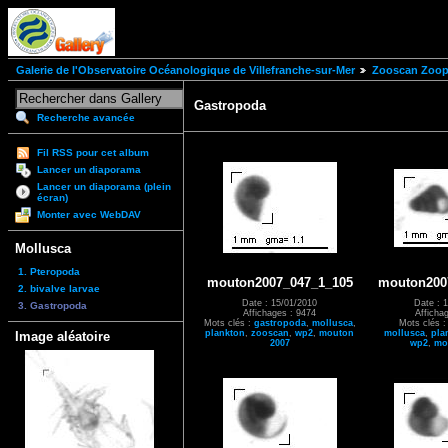
Galerie de l'Observatoire Océanologique de Villefranche-sur-Mer
Zooscan Zoopl
Gastropoda
Recherche avancée
Fil RSS pour cet album
Lancer un diaporama
Lancer un diaporama (plein
écran)
Monter avec WebDAV
Mollusca
1. Pteropoda
mouton2007_047_1_105
mouton200
2. bivalve larvae
Date : 15/01/2010
Date : 
3. Gastropoda
Affichages : 9474
Afficha
Mots clés :
gastropoda
,
mollusca
,
Mots clés 
plankton
,
zooscan
,
wp2
,
mouton
mollusca
,
pla
Image aléatoire
2007
wp2
,
mo