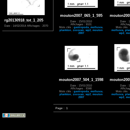
mouton2007_065_1_595
mouton200
rg20130918_tot_1_205
Date : 15/01/2010
Date : 
Affichages : 9101
Afficha
Date : 14/02/2014
Affichages : 2070
Mots clés :
gastropoda
,
mollusca
,
Mots clés 
plankton
,
zooscan
,
wp2
,
mouton
mollusca
,
pla
2007
wp2
,
mo
mouton2007_504_1_1598
mouton200
Date : 15/01/2010
Date : 
Affichages : 8346
Afficha
Mots clés :
gastropoda
,
mollusca
,
Mots clés 
plankton
,
zooscan
,
wp2
,
mouton
mollusca
,
pla
2007
wp2
,
mo
Page :
1