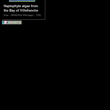
Haptophyte algae from
the Bay of Villefranche
Date : 08/09/2010
Affichages : 7335