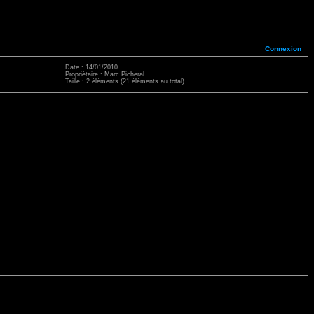
Connexion
Date : 14/01/2010
Propriétaire : Marc Picheral
Taille : 2 éléments (21 éléments au total)