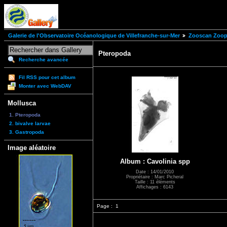
Galerie de l'Observatoire Océanologique de Villefranche-sur-Mer
Zooscan Zoopl
Pteropoda
Recherche avancée
Fil RSS pour cet album
Monter avec WebDAV
Mollusca
1. Pteropoda
2. bivalve larvae
3. Gastropoda
Image aléatoire
Album : Cavolinia spp
Date : 14/01/2010
Propriétaire : Marc Picheral
Taille : 11 éléments
Affichages : 6143
Page :
1