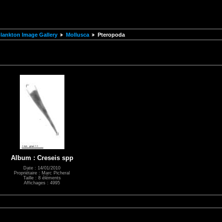
ankton Image Gallery
Mollusca
Pteropoda
Album : Creseis spp
Date : 14/01/2010
Propriétaire : Marc Picheral
Taille : 8 éléments
Affichages : 4995