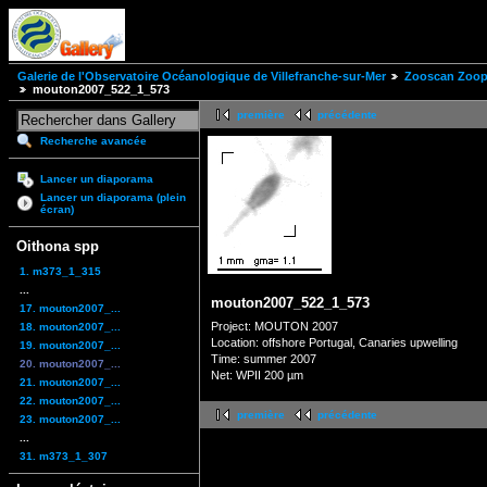
Galerie de l'Observatoire Océanologique de Villefranche-sur-Mer
Zooscan Zoopl
mouton2007_522_1_573
première
précédente
Recherche avancée
Lancer un diaporama
Lancer un diaporama (plein
écran)
Oithona spp
1. m373_1_315
...
mouton2007_522_1_573
17. mouton2007_...
Project: MOUTON 2007
18. mouton2007_...
Location: offshore Portugal, Canaries upwelling
19. mouton2007_...
Time: summer 2007
20. mouton2007_...
Net: WPII 200 µm
21. mouton2007_...
22. mouton2007_...
première
précédente
23. mouton2007_...
...
31. m373_1_307