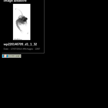
Image aléatoire
wp220140709_d1_1_32
Date : 17/07/2014
Affichages : 2267