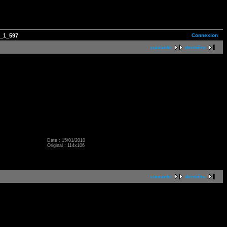
Connexion
_1_597
suivante
dernière
Date : 15/01/2010
Original : 114x106
suivante
dernière