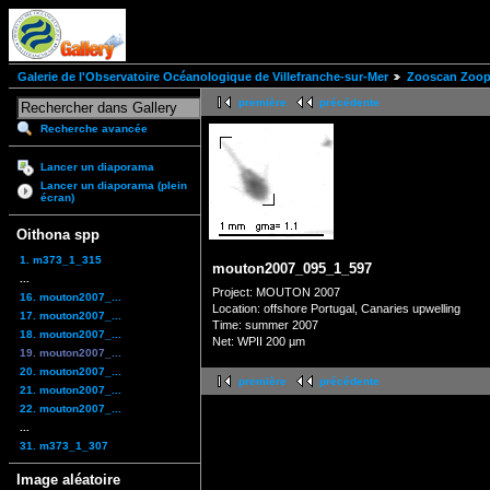
Galerie de l'Observatoire Océanologique de Villefranche-sur-Mer
Zooscan Zoopl
première
précédente
Recherche avancée
Lancer un diaporama
Lancer un diaporama (plein
écran)
Oithona spp
1. m373_1_315
mouton2007_095_1_597
...
Project: MOUTON 2007
16. mouton2007_...
Location: offshore Portugal, Canaries upwelling
17. mouton2007_...
Time: summer 2007
18. mouton2007_...
Net: WPII 200 µm
19. mouton2007_...
20. mouton2007_...
première
précédente
21. mouton2007_...
22. mouton2007_...
...
31. m373_1_307
Image aléatoire