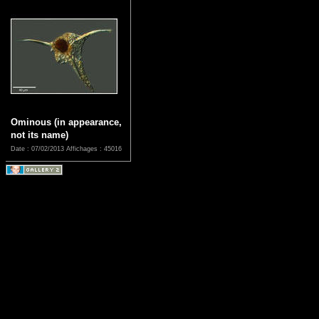
Ominous (in appearance,
not its name)
Date : 07/02/2013
Affichages : 45016