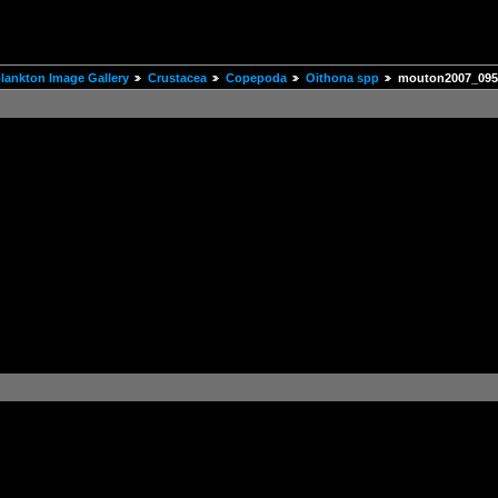
ankton Image Gallery
Crustacea
Copepoda
Oithona spp
mouton2007_095