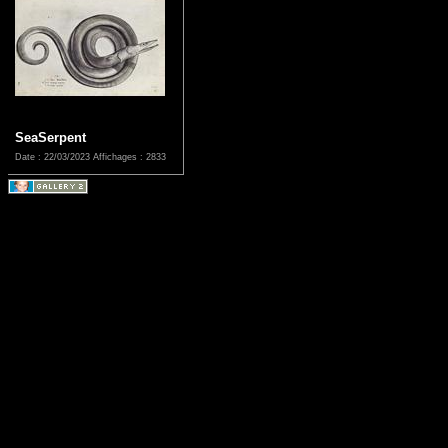
SeaSerpent
Date : 22/03/2023
Affichages : 2833