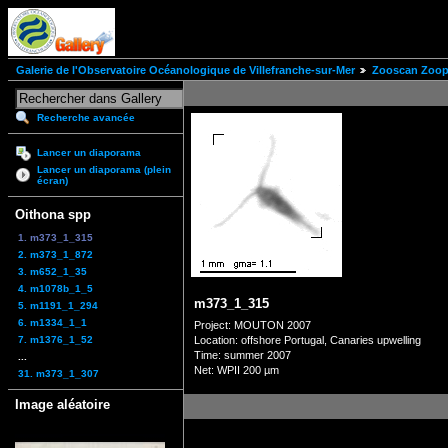
Galerie de l'Observatoire Océanologique de Villefranche-sur-Mer
Zooscan Zoopl
Recherche avancée
Lancer un diaporama
Lancer un diaporama (plein
écran)
Oithona spp
1. m373_1_315
2. m373_1_872
3. m652_1_35
4. m1078b_1_5
m373_1_315
5. m1191_1_294
6. m1334_1_1
Project: MOUTON 2007
7. m1376_1_52
Location: offshore Portugal, Canaries upwelling
Time: summer 2007
...
Net: WPII 200 µm
31. m373_1_307
Image aléatoire