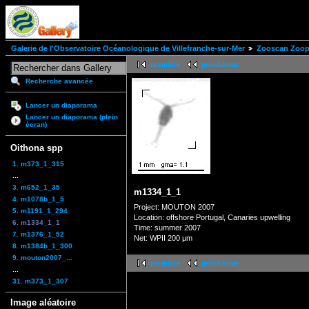
Galerie de l'Observatoire Océanologique de Villefranche-sur-Mer
Zooscan Zoopl
première
précédente
Recherche avancée
Lancer un diaporama
Lancer un diaporama (plein
écran)
Oithona spp
1. m373_1_315
...
3. m652_1_35
m1334_1_1
4. m1078b_1_5
Project: MOUTON 2007
5. m1191_1_294
Location: offshore Portugal, Canaries upwelling
6. m1334_1_1
Time: summer 2007
7. m1376_1_52
Net: WPII 200 µm
8. m1384b_1_300
9. mouton2007_...
première
précédente
...
31. m373_1_307
Image aléatoire