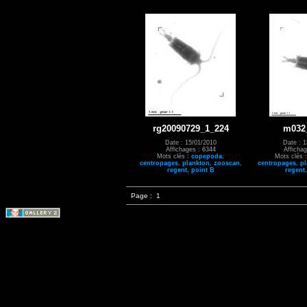
rg20090729_1_224
m032
Date : 15/01/2010
Date : 1
Affichages : 6344
Affichag
Mots clés :
copepoda
,
Mots clés 
centropages
,
plankton
,
zooscan
,
centropages
,
pl
regent
,
point B
regent
Page :
1