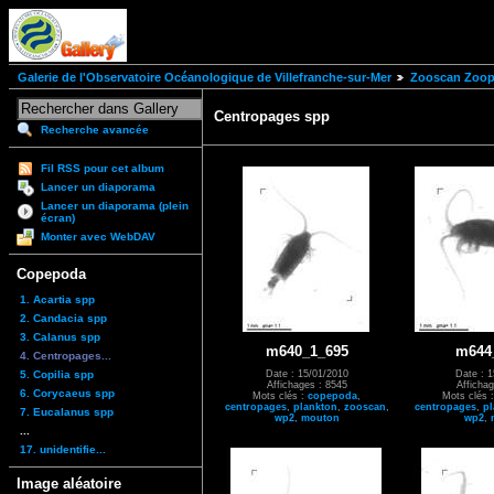
Galerie de l'Observatoire Océanologique de Villefranche-sur-Mer
Zooscan Zoopl
Centropages spp
Recherche avancée
Fil RSS pour cet album
Lancer un diaporama
Lancer un diaporama (plein
écran)
Monter avec WebDAV
Copepoda
1. Acartia spp
2. Candacia spp
3. Calanus spp
m640_1_695
m644
4. Centropages...
5. Copilia spp
Date : 15/01/2010
Date : 1
Affichages : 8545
Affichag
6. Corycaeus spp
Mots clés :
copepoda
,
Mots clés 
centropages
,
plankton
,
zooscan
,
centropages
,
pl
7. Eucalanus spp
wp2
,
mouton
wp2
,
...
17. unidentifie...
Image aléatoire