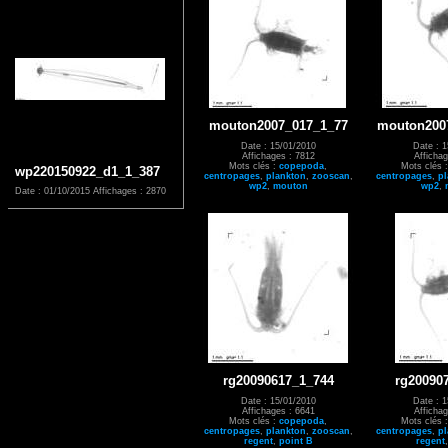
mouton2007_017_1_77
mouton200
Date : 15/01/2010
Date : 1
Affichages : 7812
Affichag
Mots clés :
copepoda
,
Mots clés 
wp220150922_d1_1_387
centropages
,
plankton
,
zooscan
,
centropages
,
pl
wp2
,
mouton
wp2
,
Date : 01/10/2015
Affichages : 2870
rg20090617_1_744
rg20090
Date : 15/01/2010
Date : 1
Affichages : 6641
Affichag
Mots clés :
copepoda
,
Mots clés 
centropages
,
plankton
,
zooscan
,
centropages
,
pl
regent
,
point B
regent