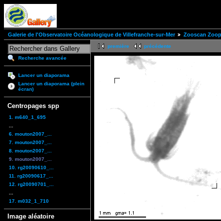
Galerie de l'Observatoire Océanologique de Villefranche-sur-Mer
Zooscan Zoopl
première
précédente
Recherche avancée
Lancer un diaporama
Lancer un diaporama (plein
écran)
Centropages spp
1. m640_1_695
...
6. mouton2007_...
7. mouton2007_...
8. mouton2007_...
9. mouton2007_...
10. rg20090610_...
11. rg20090617_...
12. rg20090701_...
...
17. m032_1_710
Image aléatoire