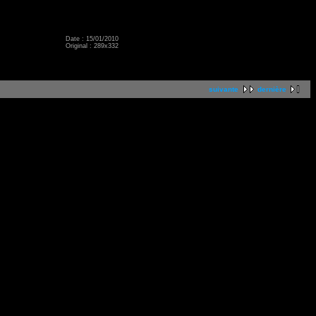
Date : 15/01/2010
Original : 289x332
suivante
dernière