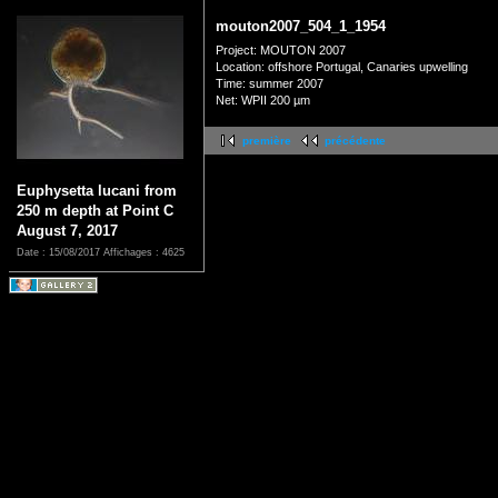
mouton2007_504_1_1954
Project: MOUTON 2007
Location: offshore Portugal, Canaries upwelling
Time: summer 2007
Net: WPII 200 µm
première
précédente
Euphysetta lucani from
250 m depth at Point C
August 7, 2017
Date : 15/08/2017
Affichages : 4625