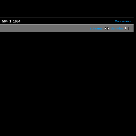
Connexion
_504_1_1954
suivante
dernière