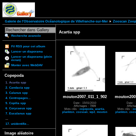
Galerie de l'Observatoire Océanologique de Villefranche-sur-Mer
Zooscan Zoopl
Acartia spp
Recherche avancée
Fil RSS pour cet album
Lancer un diaporama
Lancer un diaporama (plein
écran)
Monter avec WebDAV
Copepoda
1. Acartia spp
2. Candacia spp
3. Calanus spp
mouton2007_011_1_902
mouton200
4. Centropages...
5. Copilia spp
Date : 15/01/2010
Date : 
Affichages : 7899
Affich
6. Corycaeus spp
Mots clés :
copepoda
,
acartia
,
Mots clés :
c
plankton
,
zooscan
,
wp2
,
mouton
plankton
,
zoos
7. Eucalanus spp
...
17. unidentifie...
Image aléatoire