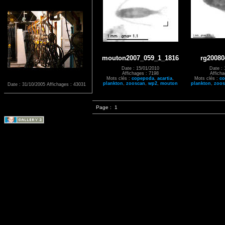
mouton2007_059_1_1816
rg20080
Date : 15/01/2010
Date : 
Affichages : 7198
Affich
Mots clés :
copepoda
,
acartia
,
Mots clés :
c
plankton
,
zooscan
,
wp2
,
mouton
plankton
,
zoos
Date : 31/10/2005
Affichages : 43031
Page :
1