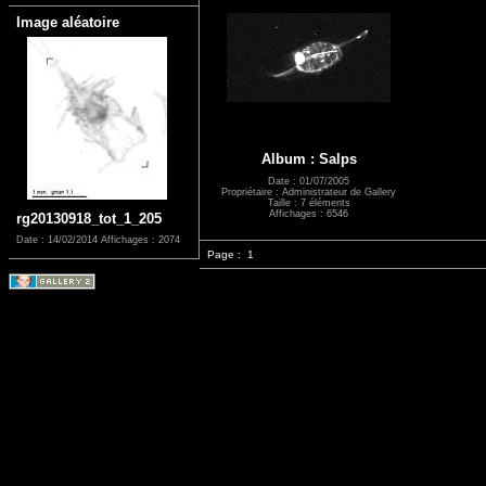
Image aléatoire
Album : Salps
Date : 01/07/2005
Propriétaire : Administrateur de Gallery
Taille : 7 éléments
Affichages : 6546
rg20130918_tot_1_205
Date : 14/02/2014
Affichages : 2074
Page :
1