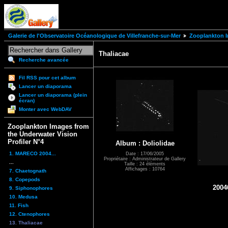
Galerie de l'Observatoire Océanologique de Villefranche-sur-Mer
Zooplankton I
Thaliacae
Recherche avancée
Fil RSS pour cet album
Lancer un diaporama
Lancer un diaporama (plein
écran)
Monter avec WebDAV
Zooplankton Images from
the Underwater Vision
Profiler N°4
Album : Doliolidae
1. MARECO 2004...
Date : 17/06/2005
Propriétaire : Administrateur de Gallery
...
Taille : 24 éléments
Affichages : 10764
7. Chaetognath
8. Copepods
2004
9. Siphonophores
10. Medusa
11. Fish
12. Ctenophores
13. Thaliacae