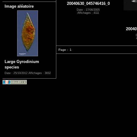
20040630_045746416_0
Image aléatoire
Date : 17/06/2005
Affichages : 4111
20040
Page :
1
Large Gyrodinium
species
Date : 25/10/2012
Affichages : 3832