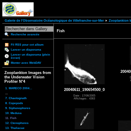
Galerie de l'Observatoire Océanologique de Villefranche-sur-Mer
Zooplankton I
Fish
Recherche avancée
Fil RSS pour cet album
Lancer un diaporama
Lancer un diaporama (plein
écran)
Monter avec WebDAV
20040
Zooplankton Images from
the Underwater Vision
Profiler N°4
1. MARECO 2004...
20040611_190654500_0
...
Date : 17/06/2005
7. Chaetognath
Affichages : 4363
8. Copepods
9. Siphonophores
10. Medusa
11. Fish
12. Ctenophores
13. Thaliacae