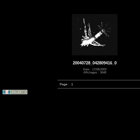
20040728_042809416_0
Date : 17/06/2005
Affichages : 3648
Page :
1