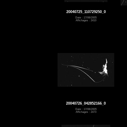
20040725_110729250_0
Date : 17/06/2005
Affichages : 2410
20040726_042852166_0
Date : 17/06/2005
Affichages : 2473