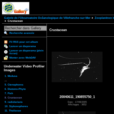
Galerie de l'Observatoire Océanologique de Villefranche-sur-Mer
Zooplankton I
Crustacean
Crustacean
Recherche avancée
Fil RSS pour cet album
Lancer un diaporama
Lancer un diaporama (plein
écran)
Monter avec WebDAV
Underwater Video Profiler
Images
1. Medusa
...
5. Ctenophores
6. Diatoms-Phyto
7. Fish
20040611_190855750_1
8. Crustacean
9. radiolarians
Date : 17/06/2005
Affichages : 3652
10. Siphonophores
11. Thaliacae