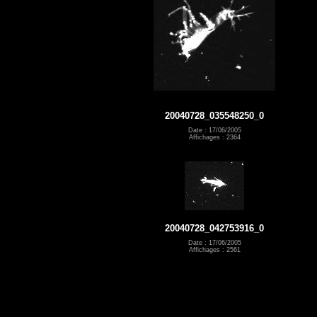
20040728_035548250_0
Date : 17/06/2005
Affichages : 2364
20040728_042753916_0
Date : 17/06/2005
Affichages : 2561