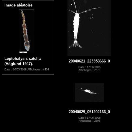
Image aléatoire
Leptohalysis catella
20040621_223358666_0
(Höglund 1947).
Date : 17/06/2005
Date : 10/05/2018
Affichages : 4404
Affichages : 2673
20040629_051202166_0
Date : 17/06/2005
Affichages : 2395