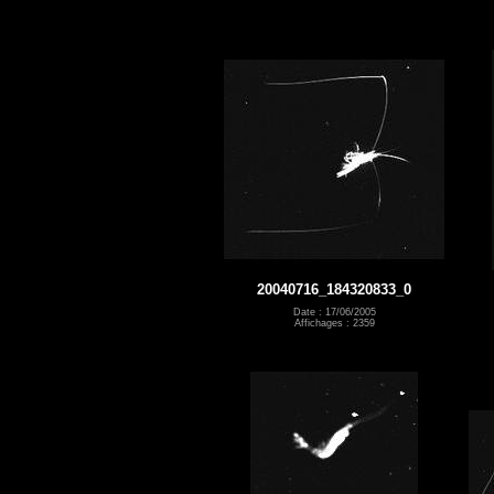
20040716_184320833_0
Date : 17/06/2005
Affichages : 2359