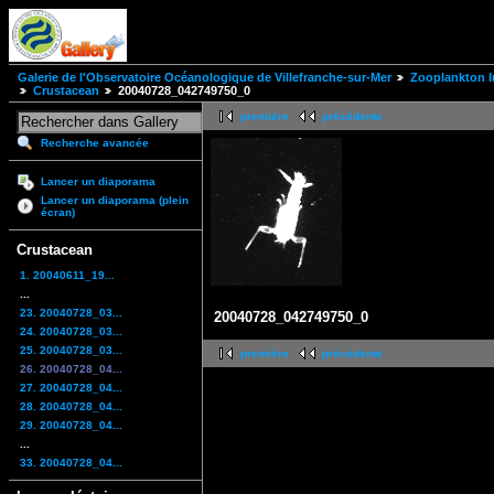
Galerie de l'Observatoire Océanologique de Villefranche-sur-Mer
Zooplankton I
Crustacean
20040728_042749750_0
première
précédente
Recherche avancée
Lancer un diaporama
Lancer un diaporama (plein
écran)
Crustacean
1. 20040611_19...
...
23. 20040728_03...
20040728_042749750_0
24. 20040728_03...
25. 20040728_03...
première
précédente
26. 20040728_04...
27. 20040728_04...
28. 20040728_04...
29. 20040728_04...
...
33. 20040728_04...