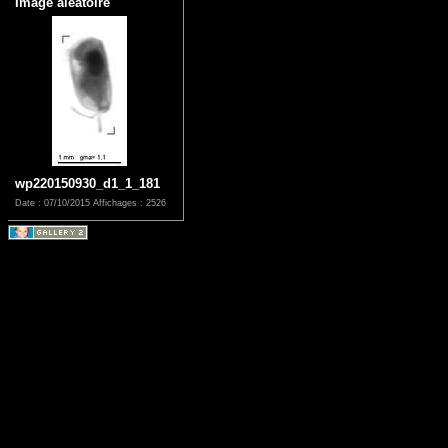
Image aléatoire
wp220150930_d1_1_181
Date : 07/10/2015
Affichages : 2526