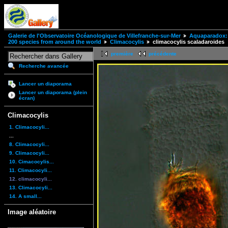
Galerie de l'Observatoire Océanologique de Villefranche-sur-Mer
Aquaparadox: 
200 species from around the world
Climacocylis
climacocylis scaladaroides
première
précédente
Recherche avancée
Lancer un diaporama
Lancer un diaporama (plein
écran)
Climacocylis
1. Climacocyli...
...
8. Climacocyli...
9. Climacocyli...
10. Cimacocylis...
11. Climacocyli...
12. climacocyli...
13. Climacocyli...
14. A small...
Image aléatoire