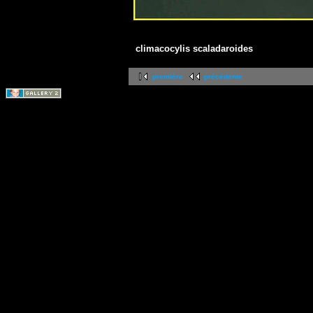
climacocylis scaladaroides
première
précédente