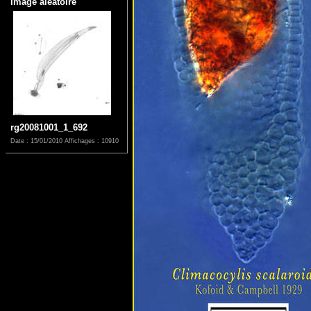
Image aléatoire
rg20081001_1_692
Date : 15/01/2010
Affichages : 10910