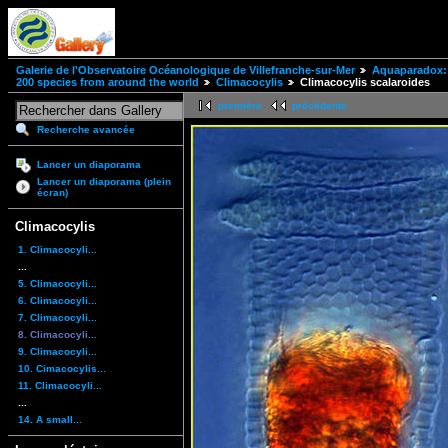
Galerie de l'Observatoire Océanologique de Villefranche-sur-Mer
Aquaparadox: 
200 species from around the world
Climacocylis
Climacocylis scalaroides
première
précédente
Recherche avancée
Lancer un diaporama
Lancer un diaporama (plein
écran)
Climacocylis
1. Climacocyli...
...
5. Climacocyli...
6. Climacocyli...
7. Climacocyli...
8. Climacocyli...
9. Climacocyli...
10. Cimacocylis...
11. Climacocyli...
...
14. A small...