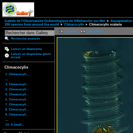
Galerie de l'Observatoire Océanologique de Villefranche-sur-Mer
Aquaparadox: 
200 species from around the world
Climacocylis
Climacocylis scalaria
première
précédente
Recherche avancée
Lancer un diaporama
Lancer un diaporama (plein
écran)
Climacocylis
1. Climacocyli...
...
3. Climacocyli...
4. Climacocyli...
5. Climacocyli...
6. Climacocyli...
7. Climacocyli...
8. Climacocyli...
9. Climacocyli...
...
14. A small...