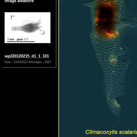
Image aléatoire
wp220120215_d1_1_101
Date : 13/03/2012
Affichages : 2567