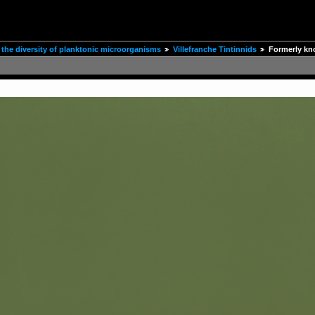
the diversity of planktonic microorganisms
Villefranche Tintinnids
Formerly kno