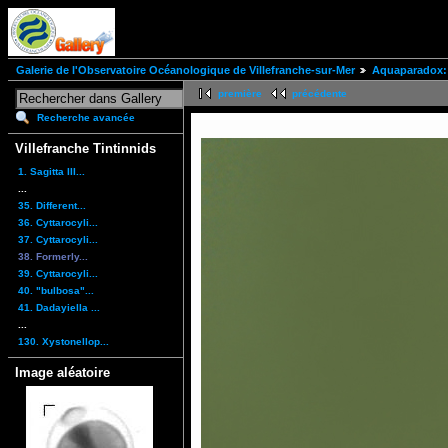
Galerie de l'Observatoire Océanologique de Villefranche-sur-Mer
Aquaparadox: 
première
précédente
Recherche avancée
Villefranche Tintinnids
1. Sagitta III...
...
35. Different...
36. Cyttarocyli...
37. Cyttarocyli...
38. Formerly...
39. Cyttarocyli...
40. "bulbosa"...
41. Dadayiella ...
...
130. Xystonellop...
Image aléatoire