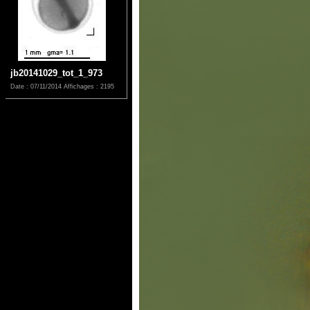
jb20141029_tot_1_973
Date : 07/11/2014
Affichages : 2195