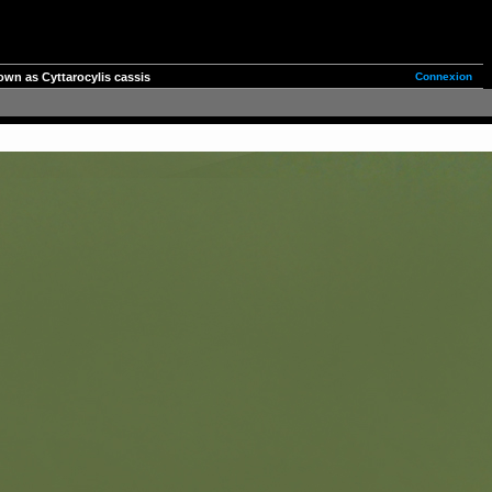
Connexion
wn as Cyttarocylis cassis