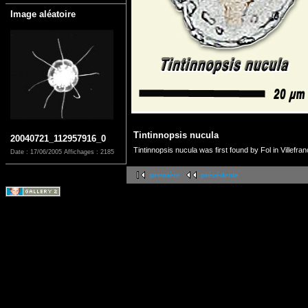
Image aléatoire
Tintinnopsis nucula
20040721_112957916_0
Tintinnopsis nucula was first found by Fol in Villefra
Date : 17/06/2005
Affichages : 2185
première
précédente