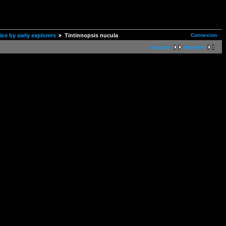
Connexion
ice by early explorers
Tintinnopsis nucula
suivante
dernière