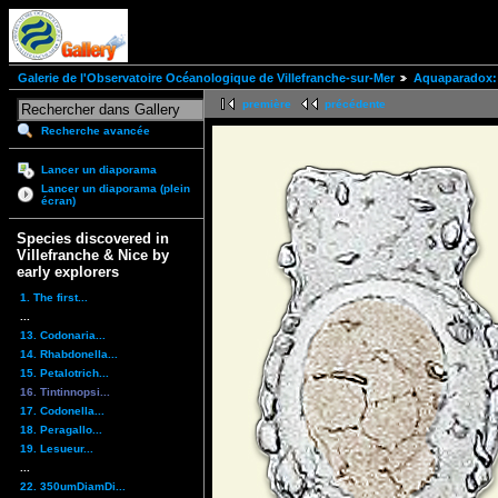
Galerie de l'Observatoire Océanologique de Villefranche-sur-Mer
Aquaparadox: 
première
précédente
Recherche avancée
Lancer un diaporama
Lancer un diaporama (plein
écran)
Species discovered in
Villefranche & Nice by
early explorers
1. The first...
...
13. Codonaria...
14. Rhabdonella...
15. Petalotrich...
16. Tintinnopsi...
17. Codonella...
18. Peragallo...
19. Lesueur...
...
22. 350umDiamDi...