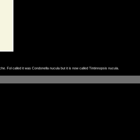
nche. Fol called it was Condonella nucula but it is now called Tintinnopsis nucula.