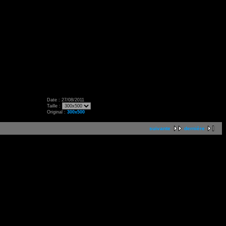
Date : 27/08/2011
Taille :
Original :
300x500
suivante
dernière