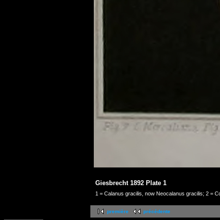
Giesbrecht 1892 Plate 1
1 = Calanus gracilis, now Neocalanus gracilis; 2 = C
première
précédente