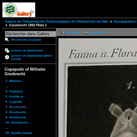
Galerie de l'Observatoire Océanologique de Villefranche-sur-Mer
Aquaparadox: 
Giesbrecht 1892 Plate 1
première
précédente
Recherche avancée
Lancer un diaporama
Lancer un diaporama (plein
écran)
Copepods of Wilhelm
Giesbrecht
1. Wilhelm...
...
4. Copepod...
5. Exhibit at ...
6. Legends
7. Giesbrecht ...
8. Giesbrecht ...
9. Giesbrecht ...
10. Giesbrecht ...
...
50. Squilla mantis