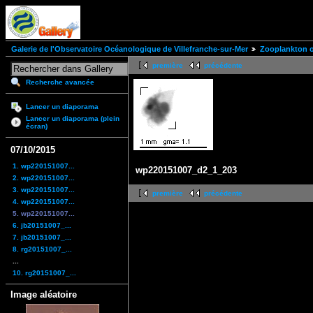
Galerie de l'Observatoire Océanologique de Villefranche-sur-Mer
Zooplankton of
première
précédente
Recherche avancée
Lancer un diaporama
Lancer un diaporama (plein
écran)
07/10/2015
1. wp220151007...
wp220151007_d2_1_203
2. wp220151007...
3. wp220151007...
première
précédente
4. wp220151007...
5. wp220151007...
6. jb20151007_...
7. jb20151007_...
8. rg20151007_...
...
10. rg20151007_...
Image aléatoire