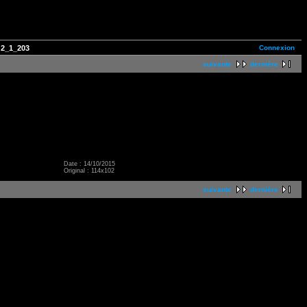
Connexion
2_1_203
suivante
dernière
Date : 14/10/2015
Original : 114x102
suivante
dernière