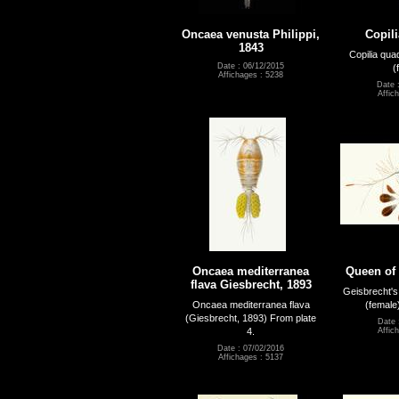
Oncaea venusta Philippi,
Copili
1843
Copilia qua
Date : 06/12/2015
(
Affichages : 5238
Date 
Affic
Oncaea mediterranea
Queen of
flava Giesbrecht, 1893
Geisbrecht's
Oncaea mediterranea flava
(female
(Giesbrecht, 1893) From plate
Date 
4.
Affic
Date : 07/02/2016
Affichages : 5137