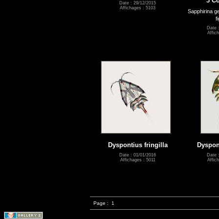
3 C
Date : 29/12/2015
Affichages : 5103
Sapphirina g
f
Date 
Affic
Dyspontius fringilla
Dyspon
Date : 01/01/2016
Date 
Affichages : 5011
Affic
Page :
1