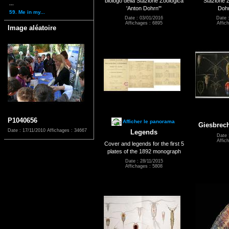
biologo della Stazione Zoologica
Stazione Z
...
'Anton Dohrn'"
Dohr
59. Me in my...
Date : 03/01/2016
Date 
Affichages : 6895
Affic
Image aléatoire
P1040656
Afficher le panorama
Giesbrech
Date : 17/11/2010
Affichages : 34667
Legends
Date 
Affic
Cover and legends for the first 5
plates of the 1892 monograph
Date : 28/11/2015
Affichages : 5808