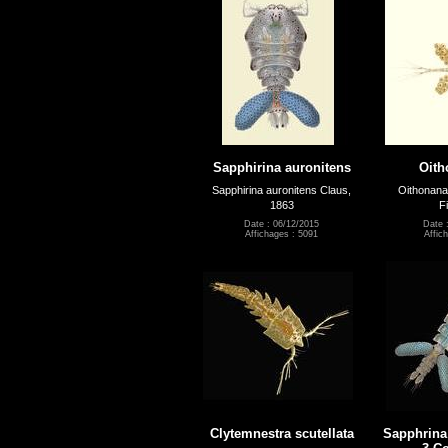
Sapphirina auronitens
Oith
Sapphirina auronitens Claus,
Oithonanan
1863
F
Date : 06/12/2015
Date 
Affichages : 5091
Affic
Clytemnestra scutellata
Sapphrina