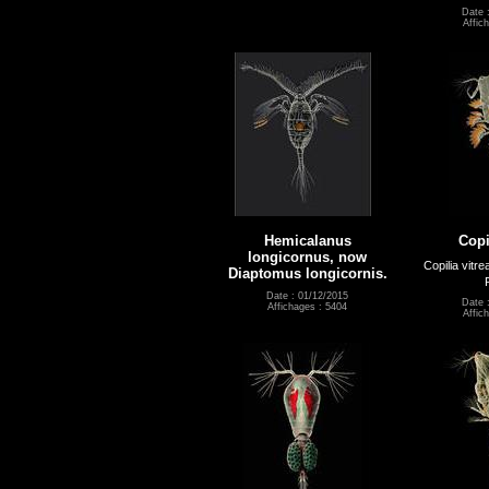
Date 
Affic
Hemicalanus
Copi
longicornus, now
Copilia vitr
Diaptomus longicornis.
Date : 01/12/2015
Date 
Affichages : 5404
Affic