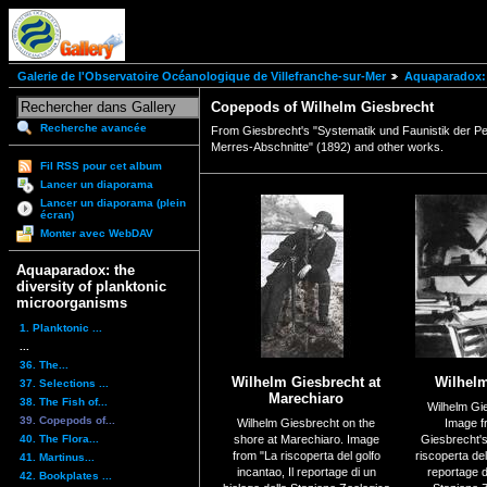
Galerie de l'Observatoire Océanologique de Villefranche-sur-Mer
Aquaparadox: 
Copepods of Wilhelm Giesbrecht
Recherche avancée
From Giesbrecht's "Systematik und Faunistik der 
Merres-Abschnitte" (1892) and other works.
Fil RSS pour cet album
Lancer un diaporama
Lancer un diaporama (plein
écran)
Monter avec WebDAV
Aquaparadox: the
diversity of planktonic
microorganisms
1. Planktonic ...
...
36. The...
Wilhelm Giesbrecht at
Wilhelm
37. Selections ...
Marechiaro
38. The Fish of...
Wilhelm Gie
39. Copepods of...
Wilhelm Giesbrecht on the
Image f
40. The Flora...
shore at Marechiaro. Image
Giesbrecht's
from "La riscoperta del golfo
riscoperta del
41. Martinus...
incantao, Il reportage di un
reportage d
42. Bookplates ...