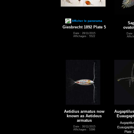
Afficher le panorama
Sap
Giesbrecht 1892 Plate 5
ovato
Date : 28/11/2015
Date 
Affichages : 5522
Affic
Aetidius armatus now
Augaptilus
known as Aetideus
Euaugapti
armatus
Augaptilu
Date : 30/11/2015
Euaugaptilu
Affichages : 5396
Plate 