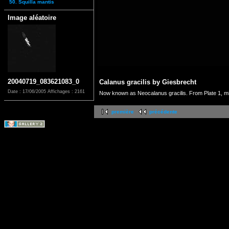
50. Squilla mantis
Image aléatoire
20040719_083621083_0
Calanus gracilis by Giesbrecht
Date : 17/06/2005
Affichages : 2161
Now known as Neocalanus gracilis. From Plate 1, mi
première
précédente