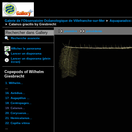
Galerie de l'Observatoire Océanologique de Villefranche-sur-Mer
Aquaparadox: 
Calanus gracilis by Giesbrecht
première
précédente
Recherche avancée
Afficher le panorama
Lancer un diaporama
Lancer un diaporama (plein
écran)
Copepods of Wilhelm
Giesbrecht
1. Wilhelm...
...
16. Aetidius...
17. Augaptilus ...
18. Centropages...
19. Calanus...
20. Corycaeus...
21. Hemicalanus...
22. Copilia vitrea
...