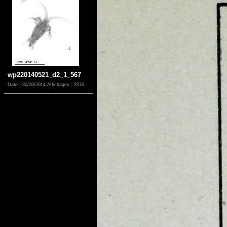
wp220140521_d2_1_567
Date : 30/06/2014
Affichages : 2076