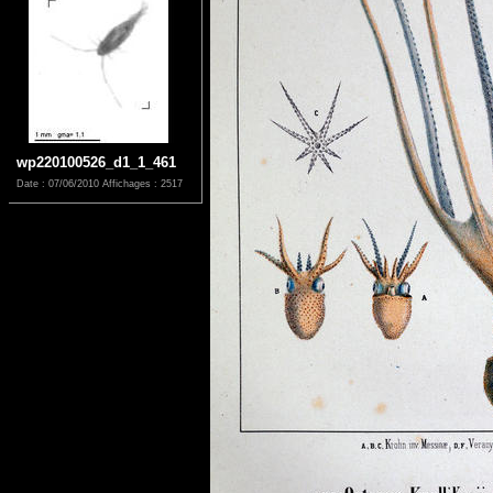
wp220100526_d1_1_461
Date : 07/06/2010
Affichages : 2517