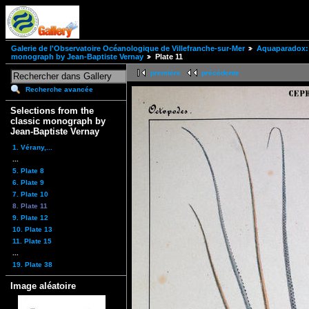
Galerie de l'Observatoire Océanologique de Villefranche-sur-Mer
Aquaparadox: 
monograph by Jean-Baptiste Vernay
Plate 11
première
précédente
Recherche avancée
Selections from the
classic monograph by
Jean-Baptiste Vernay
1. Vérany,...
...
5. Plate 8
6. Plate 9
7. Plate 10
8. Plate 11
9. Plate 12
10. Plate 13
11. Plate 15
...
19. Plate 38
Image aléatoire