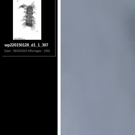
wp220150128_d1_1_307
Date : 06/02/2015
Affichages : 2291