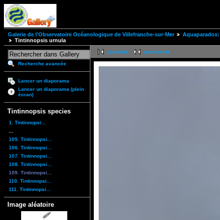
Galerie de l'Observatoire Océanologique de Villefranche-sur-Mer
Aquaparadox: 
Tintinnopsis urnula
première
précédente
Recherche avancée
Lancer un diaporama
Lancer un diaporama (plein
écran)
Tintinnopsis species
1. Tintinnopsi...
...
105. Tintinnopsi...
106. Tintinnopsi...
107. Tintinnopsi...
108. Tintinnopsi...
109. Tintinnopsi...
110. Tintinnopsi...
111. Tintinnopsi...
Image aléatoire