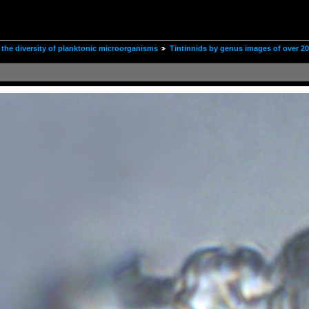
the diversity of planktonic microorganisms
Tintinnids by genus images of over 2