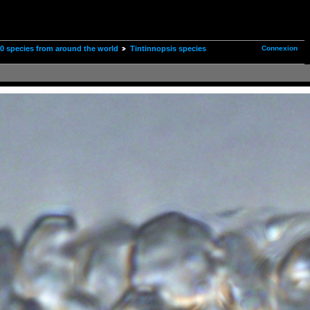
Connexion
00 species from around the world
Tintinnopsis species