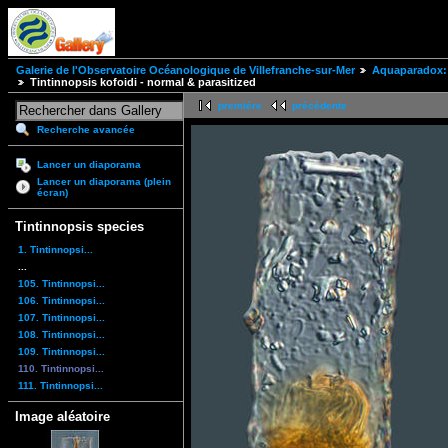
Galerie de l'Observatoire Océanologique de Villefranche-sur-Mer
Aquaparadox: 
Tintinnopsis kofoidi - normal & parasitized
première
précédente
Recherche avancée
Lancer un diaporama
Lancer un diaporama (plein
écran)
Tintinnopsis species
1. Tintinnopsi...
...
105. Tintinnopsi...
106. Tintinnopsi...
107. Tintinnopsi...
108. Tintinnopsi...
109. Tintinnopsi...
110. Tintinnopsi...
111. Tintinnopsi...
Image aléatoire