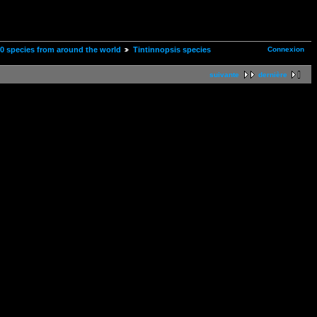
Connexion
00 species from around the world
Tintinnopsis species
suivante
dernière