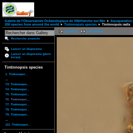
Galerie de l'Observatoire Océanologique de Villefranche-sur-Mer
Aquaparadox: 
200 species from around the world
Tintinnopsis species
Tintinnopsis radix
première
précédente
Recherche avancée
Lancer un diaporama
Lancer un diaporama (plein
écran)
Tintinnopsis species
1. Tintinnopsi...
...
73. Tintinnopsi...
74. Tintinnopsi...
75. Tintinnopsi...
76. Tintinnopsi...
77. Tintinnopsi...
78. Tintinnopsi...
79. Tintinnopsi...
...
111. Tintinnopsi...