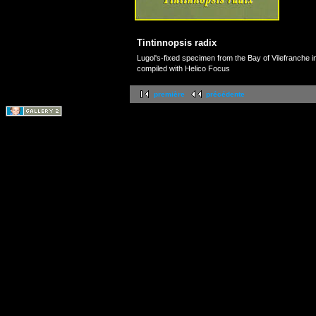
Tintinnopsis radix
Lugol's-fixed specimen from the Bay of Vilefranche 
compiled with Helico Focus
première
précédente