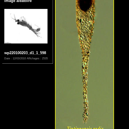
Image aléatoire
wp220100203_d1_1_598
Date : 12/03/2010
Affichages : 2535