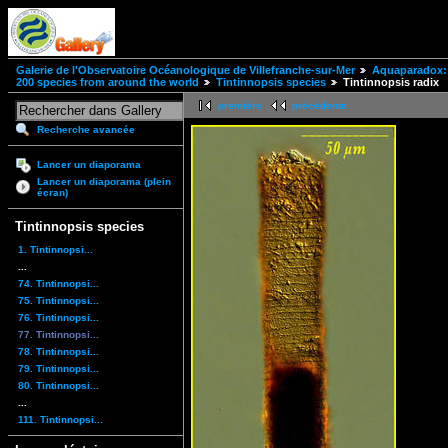
Galerie de l'Observatoire Océanologique de Villefranche-sur-Mer
Aquaparadox: 
200 species from around the world
Tintinnopsis species
Tintinnopsis radix
première
précédente
Recherche avancée
Lancer un diaporama
Lancer un diaporama (plein
écran)
Tintinnopsis species
1. Tintinnopsi...
...
74. Tintinnopsi...
75. Tintinnopsi...
76. Tintinnopsi...
77. Tintinnopsi...
78. Tintinnopsi...
79. Tintinnopsi...
80. Tintinnopsi...
...
111. Tintinnopsi...