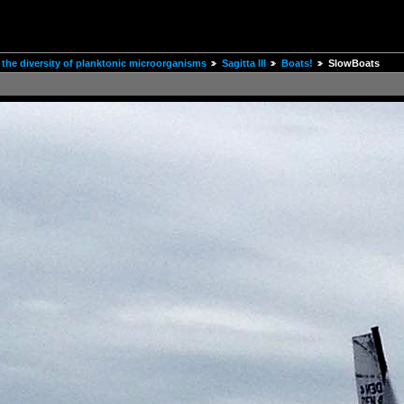
the diversity of planktonic microorganisms
Sagitta III
Boats!
SlowBoats