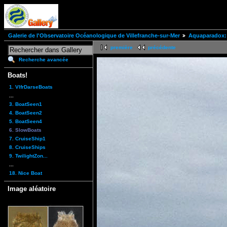
Galerie de l'Observatoire Océanologique de Villefranche-sur-Mer
Aquaparadox: 
première
précédente
Recherche avancée
Boats!
1. VlfrDarseBoats
...
3. BoatSeen1
4. BoatSeen2
5. BoatSeen4
6. SlowBoats
7. CruiseShip1
8. CruiseShips
9. TwilightZon...
...
18. Nice Boat
Image aléatoire