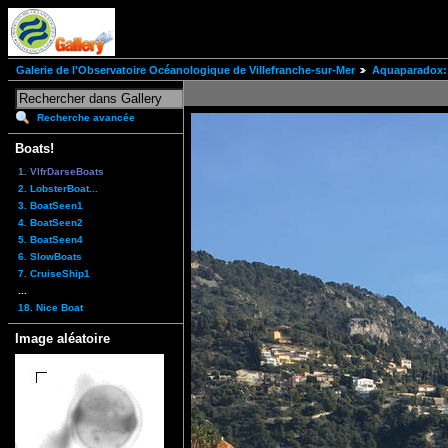
Galerie de l'Observatoire Océanologique de Villefranche-sur-Mer
Aquaparadox: 
Recherche avancée
Boats!
1. VlfrDarseBoats
2. LobsterBoat...
3. BoatSeen1
4. BoatSeen2
5. BoatSeen4
6. SlowBoats
7. CruiseShip1
...
18. Nice Boat
Image aléatoire