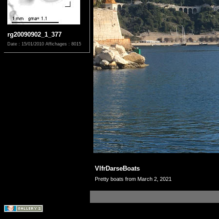
rg20090902_1_377
Date : 15/01/2010
Affichages : 8015
VlfrDarseBoats
Pretty boats from March 2, 2021