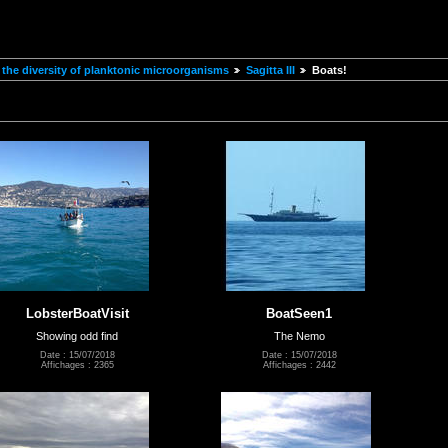
the diversity of planktonic microorganisms
Sagitta III
Boats!
LobsterBoatVisit
BoatSeen1
Showing odd find
The Nemo
Date : 15/07/2018
Date : 15/07/2018
Affichages : 2365
Affichages : 2442