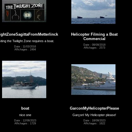
ightZoneSagittaFromMetterlinck
Helicopter Filming a Boat
Commercial
siting the Twilight Zone requires a boat.
Date : 08/09/2018
Date : 11/03/2016
Affichages : 2573
Affichages : 2494
boat
GarconMyHelicopterPlease
nice one
Garçon! My Helicopter please!
Date : 12/06/2023
Date : 18/09/2023
Affichages : 1729
Affichages : 1622