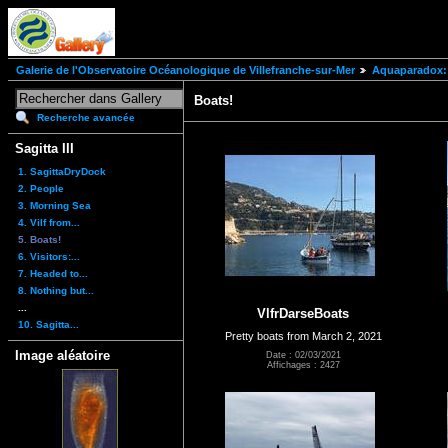
Galerie de l'Observatoire Océanologique de Villefranche-sur-Mer
Aquaparadox: 
Boats!
Recherche avancée
Sagitta III
1. SagittaDryDock
2. People
3. Morning Sea
4. Vilf from...
5. Boats!
6. Visitors:...
7. Headed to...
8. Nothing but...
...
VlfrDarseBoats
10. Sagitta...
Pretty boats from March 2, 2021
Image aléatoire
Date : 02/03/2021
Affichages : 2427