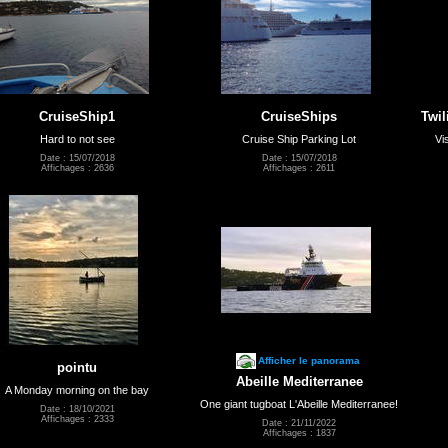
CruiseShip1
CruiseShips
Twil
Hard to not see
Cruise Ship Parking Lot
Vi
Date : 15/07/2018
Date : 15/07/2018
Affichages : 2636
Affichages : 2611
Afficher le panorama
pointu
Abeille Mediterranee
A Monday morning on the bay
One giant tugboat L'Abeille Mediterranee!
Date : 18/10/2021
Affichages : 2333
Date : 21/11/2022
Affichages : 1837