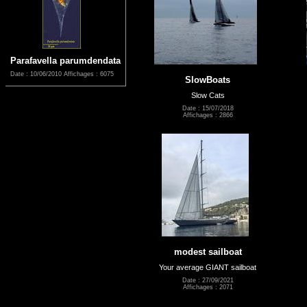
Parafavella parumdendata
Date : 10/06/2010
Affichages : 6075
SlowBoats
Slow Cats
Date : 15/07/2018
Affichages : 2866
modest sailboat
Your average GIANT sailboat
Date : 27/09/2021
Affichages : 2071