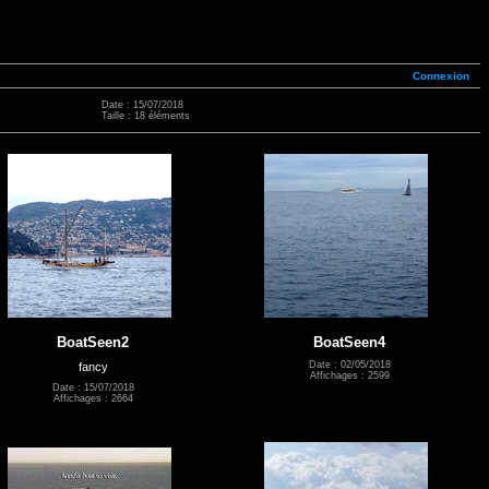
Connexion
Date : 15/07/2018
Taille : 18 éléments
BoatSeen2
BoatSeen4
Date : 02/05/2018
fancy
Affichages : 2599
Date : 15/07/2018
Affichages : 2664