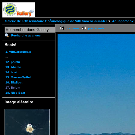
Galerie de l'Observatoire Océanologique de Villefranche-sur-Mer
Aquaparadox: 
première
précédente
Recherche avancée
Boats!
1. VlfrDarseBoats
...
12. pointu
13. Abeille...
14. boat
15. GarconMyHel...
16. BigBoat
17. Belem
18. Nice Boat
Image aléatoire