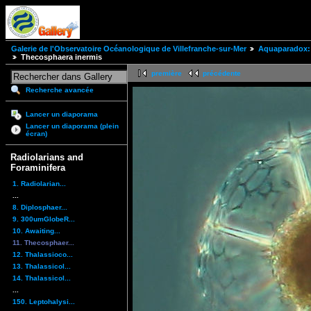
Galerie de l'Observatoire Océanologique de Villefranche-sur-Mer
Aquaparadox: 
Thecosphaera inermis
première
précédente
Recherche avancée
Lancer un diaporama
Lancer un diaporama (plein
écran)
Radiolarians and
Foraminifera
1. Radiolarian...
...
8. Diplosphaer...
9. 300umGlobeR...
10. Awaiting...
11. Thecosphaer...
12. Thalassioco...
13. Thalassicol...
14. Thalassicol...
...
150. Leptohalysi...