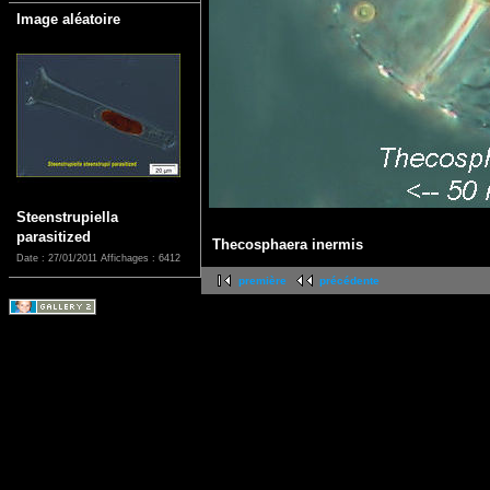
Image aléatoire
Steenstrupiella
parasitized
Thecosphaera inermis
Date : 27/01/2011
Affichages : 6412
première
précédente