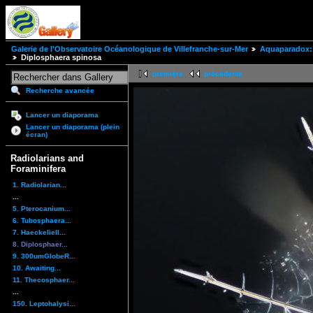
Galerie de l'Observatoire Océanologique de Villefranche-sur-Mer
Aquaparadox: 
Diplosphaera spinosa
première
précédente
Recherche avancée
Lancer un diaporama
Lancer un diaporama (plein
écran)
Radiolarians and
Foraminifera
1. Radiolarian...
...
5. Pterocanium...
6. Tubosphaera...
7. Haeckeliell...
8. Diplosphaer...
9. 300umGlobeR...
10. Awaiting...
11. Thecosphaer...
...
150. Leptohalysi...